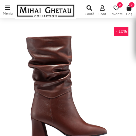
0
0
Meniu
Caută
Cont
Favorite
Coș
- 10%