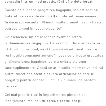
concediu într-un mod practic, fără
să o
deterior
ezi
:
Înainte de a
începe
pregătirea bagajului, indicat ar fi
să
hotărâți ce variante de încălțăminte veți avea nevoie
în
decursul
vacanței
. Plănuiți multe drumeții sau
vă
veți
petrece
timpul
în locații elegante?
De
asemenea
, un alt aspect relevant
se referă
la
dimensiunea bagajului
.
De
exemplu, dacă urmează să
călătoriți cu avionul,
vă sfătuim să vă informați despre
restricțiile companiei aeriene în ceea ce privește greu
tatea
și dimensiunea bagajelor, spre a evita
plata unor
taxe
suplimentare. Odată ce ați stabilit mărimea valizei,
vă
puteți direcționa atenția
asupra articolelor pe care le
pregătiți pentru concediu, inclusiv numărul de pantofi
necesari.
Cel mai
practic truc
în împachetarea pieselor de
încălțăminte implică
utilizarea
fiecărui spațiu