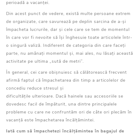
perioadă a vacanței.
Din acest punct de vedere, există multe persoane extrem
de organizate, care savurează
pe deplin
sarcina de a-și
împacheta lucrurile, dar și cele care se tem de momentul
în care vor fi nevoi
te
să își înghesuie
toate articolele într-
o singură valiză. Indiferent de categoria din care faceți
parte,
nu amânați momentul și, mai ales, nu lăsați
această
activitate
pe ultima „sută de metri”.
În general, cei care obișnuiesc să călătorească frecvent
afirmă faptul că împachetarea din timp a articolelor de
concediu
reduce stresul
și
dificultățile
ulterioare
.
Dacă
hainele sau accesoriile se
dovedesc facil de împăturit, una dintre principalele
probleme cu care ne confruntăm ori de câte ori plecăm în
vacanță este împachetarea încălțămintei.
Iată cum să împachetezi încălțămintea în bagajul de