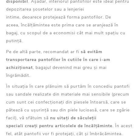
disponibil
.
Așadar,
interiorul pantofilor este ideal pentru
depozitarea
șosetelor sau a lenjeriei
intime,
deoarece
protejează forma pantofilor.
De
aceea,
încălțămintea
este prima care se aranjează
în
bagaj,
cu scopul de a economisi
cât mai mult spațiu
cu
putință
.
Pe de altă parte,
recomandat ar fi
să evităm
transportarea pantofilor în cutiile în care i-am
achiziționat
, bagajul
devenind
mai greu și mai
îngrămădit.
În situația în care plănuim să purtăm în concediu pantofi
sau sandale realizate din materiale mai sensibile (precum
cum sunt cei confecționați din piesele întoarsă, care se
pătează cu ușurință sau din piele lucioasă, care se zgârie
facil), vă sfătuim să
nu uitați de săculeții
speciali
creați
pentru articolele de încălțăminte
. În acest
fel,
atât
pantofii
vor fi protejați,
cât
și
îmbrăcămintea
.