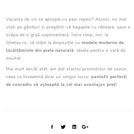
Vacanța de vis
se apropie cu pași repezi
?
Atunci, nu mai
stați pe gânduri și pregătiți-vă bagajele
cu răbdare
,
spre
a
scăpa d
e o grijă
suplimentară
. Între timp, n
oi
, la
Ghetau.ro,
vă stăm la dispoziție cu
modele
moderne
de
încălțăminte din piele
naturală
, ideale pentru o vară de
neuitat
.
Mai mult decât atât, am dat start
ul
promoțiilor
de sezon
,
ceea ce înseamnă doar un singur lucru:
pantofii perfecți
de concediu
vă așteaptă
la
cel mai avantajos
preț!