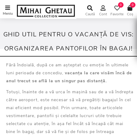
0
0
Meniu
Caută
Cont
Favorite
Coș
GHID UTIL PENTRU O VACANȚĂ DE VIS:
ORGANIZAREA PANTOFILOR ÎN BAGAJ!
Fără îndoială, după ce am așteptat
cu emoție
în ultimele
luni
perioada de concediu,
vacanța la care visăm încă de
anul trecut se află la un
singur
pas distanță.
Totuși, înainte de a vă urca
în mașină sau de a vă îndrepta
către
aeroport, este necesar să
vă pregătiți bagajul
în cel
mai eficient mod
posibil
.
Prin urmare
, toate articolele
vestimentare, pantofii și celelalte lucruri utile
trebuie
selectate cu atenție, în așa fel încât să încapă
cât mai
bine
în bagaj, dar să
vă
fie și de folos pe întreaga