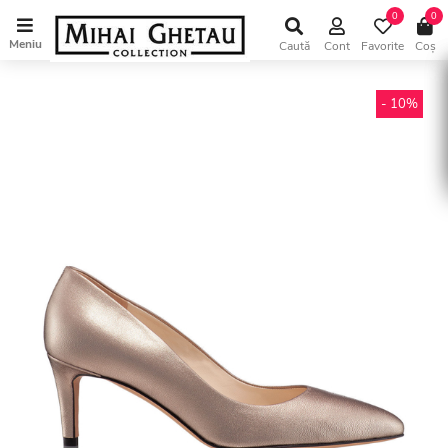
0
0
Meniu
Caută
Cont
Favorite
Coș
- 10%