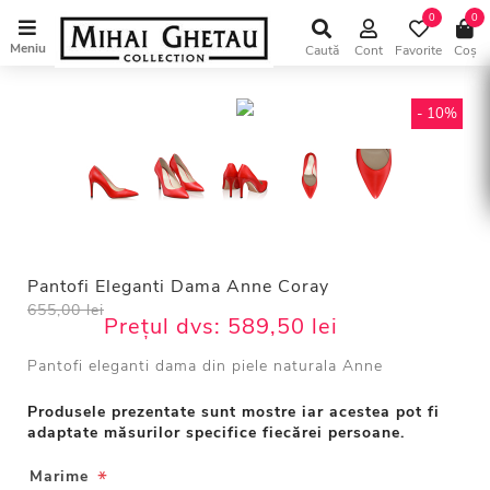
0
0
Meniu
Caută
Cont
Favorite
Coș
- 10%
Pantofi Eleganti Dama Anne Coray
655,00 lei
Prețul dvs:
589,50 lei
Pantofi eleganti dama din piele naturala Anne
Produsele prezentate sunt mostre iar acestea pot fi
adaptate măsurilor specifice fiecărei persoane.
*
Marime