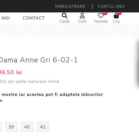
ÎNREGISTRARE
CONTUL MEU
0
0
 NOI
CONTACT
Caută
Cont
Favorite
Coș
i Dama Anne Gri 6-02-1
8,50 lei
etto din piele naturala Anne
 mostre iar acestea pot fi adaptate măsurilor
e.
39
40
41