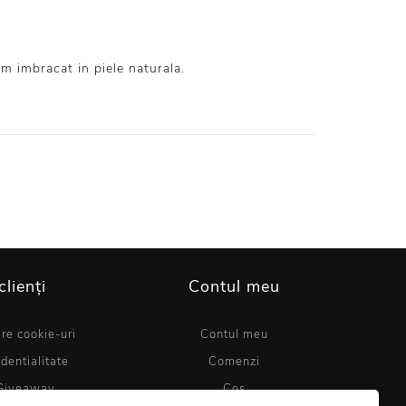
cm imbracat in piele naturala.
clienți
Contul meu
are cookie-uri
Contul meu
identialitate
Comenzi
Giveaway
Coș