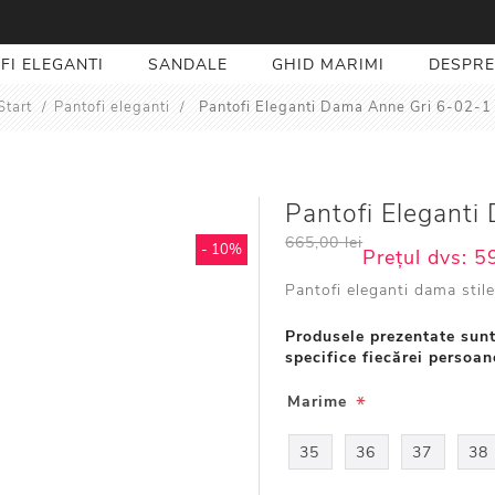
FI ELEGANTI
SANDALE
GHID MARIMI
DESPRE
Start
/
Pantofi eleganti
/
Pantofi Eleganti Dama Anne Gri 6-02-1
Pantofi Elegant
665,00 lei
- 10%
Prețul dvs:
59
Pantofi eleganti dama stil
Produsele prezentate sunt
specifice fiecărei persoan
*
Marime
35
36
37
38