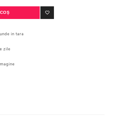
iunde in tara
e zile
 imagine