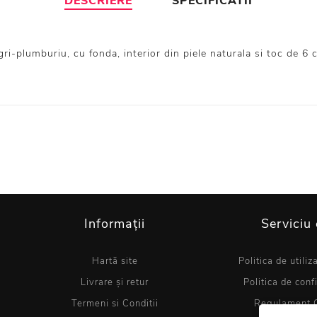
DESCRIERE
SPECIFICATII
gri-plumburiu, cu fonda, interior din piele naturala si toc de 6 
Informații
Serviciu 
Hartă site
Politica de utiliz
Livrare și retur
Politica de conf
Termeni si Conditii
Regulament 