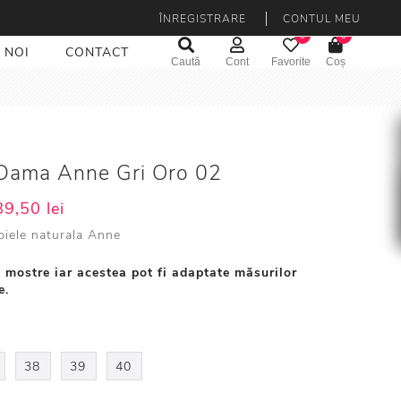
ÎNREGISTRARE
CONTUL MEU
0
0
 NOI
CONTACT
Caută
Cont
Favorite
Coș
 Dama Anne Gri Oro 02
9,50 lei
piele naturala Anne
 mostre iar acestea pot fi adaptate măsurilor
e.
38
39
40