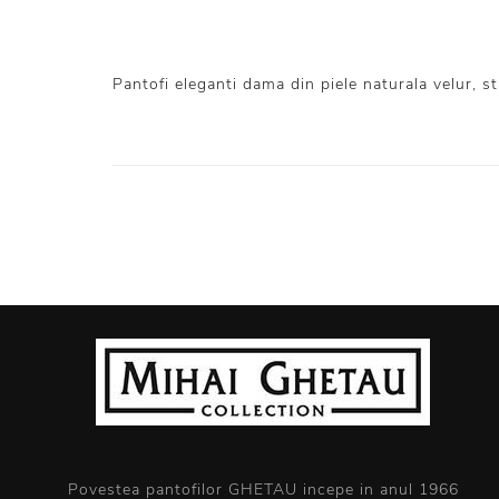
Pantofi eleganti dama din piele naturala velur, st
Povestea pantofilor GHETAU incepe in anul 1966