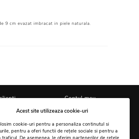
 de 9 cm evazat imbracat in piele naturala.
clienți
Contul meu
Acest site utilizeaza cookie-uri
are cookie-uri
Contul meu
identialitate
losim cookie-uri pentru a personaliza continutul si
Comenzi
rile, pentru a oferi functii de rețele sociale si pentru a
Giveaway
Coș
 traficul. De asemenea, le oferim partenerilor de retele