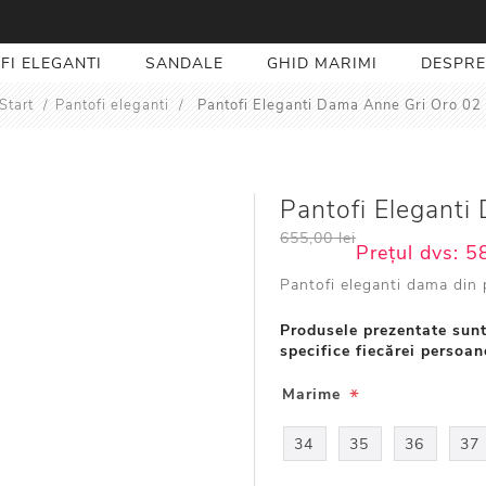
FI ELEGANTI
SANDALE
GHID MARIMI
DESPRE
Start
/
Pantofi eleganti
/
Pantofi Eleganti Dama Anne Gri Oro 02
Pantofi Eleganti
655,00 lei
Prețul dvs:
58
Pantofi eleganti dama din 
Produsele prezentate sunt
specifice fiecărei persoan
*
Marime
34
35
36
37