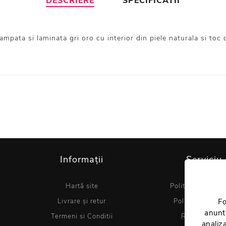
DESCRIERE
SPECIFICATII
ampata si laminata gri oro cu interior din piele naturala si toc
Informații
Serviciu 
Hartă site
Politica de utiliz
Livrare și retur
Politica de conf
Fo
anuntu
Termeni si Conditii
Regulament 
analiza