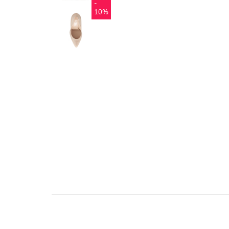
-
10%