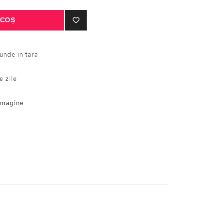
iunde in tara
e zile
 imagine