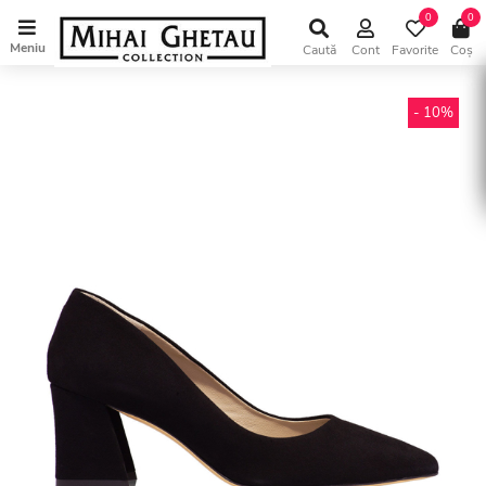
0
0
Meniu
Caută
Cont
Favorite
Coș
- 10%