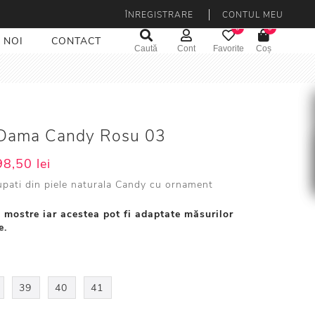
ÎNREGISTRARE
CONTUL MEU
0
0
 NOI
CONTACT
Caută
Cont
Favorite
Coș
i Dama Candy Rosu 03
8,50 lei
upati din piele naturala Candy cu ornament
 mostre iar acestea pot fi adaptate măsurilor
e.
39
40
41