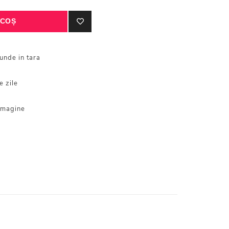
iunde in tara
e zile
 imagine