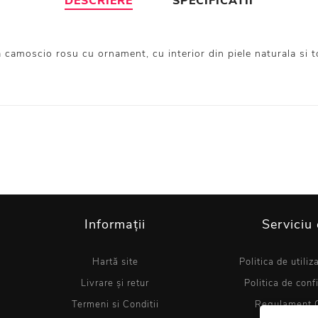
DESCRIERE
SPECIFICATII
 camoscio rosu cu ornament, cu interior din piele naturala si to
Informații
Serviciu 
Hartă site
Politica de utiliz
Livrare și retur
Politica de conf
Termeni si Conditii
Regulament 