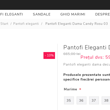
FI ELEGANTI
SANDALE
GHID MARIMI
DESPRE
Start
/
Pantofi eleganti
/
Pantofi Eleganti Dama Candy Rosu 03
Pantofi Elegant
665,00 lei
- 10%
Prețul dvs:
59
Pantofi eleganti dama dec
Produsele prezentate sunt
specifice fiecărei persoan
*
Marime
35
36
37
38