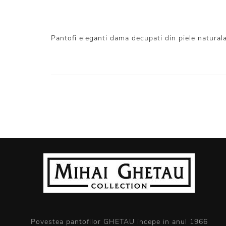
Pantofi eleganti dama decupati din piele naturala
Povestea pantofilor GHETAU incepe in anul 1966