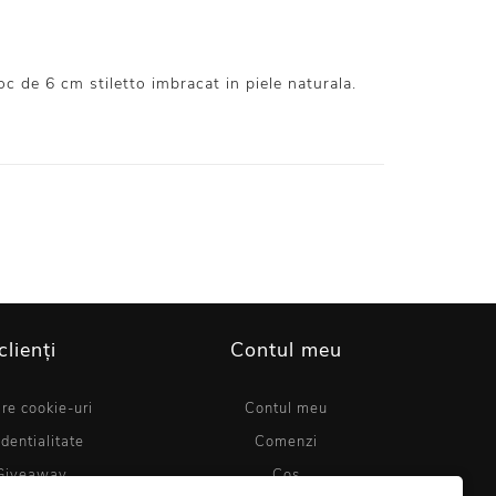
c de 6 cm stiletto imbracat in piele naturala.
clienți
Contul meu
are cookie-uri
Contul meu
identialitate
Comenzi
Giveaway
Coș