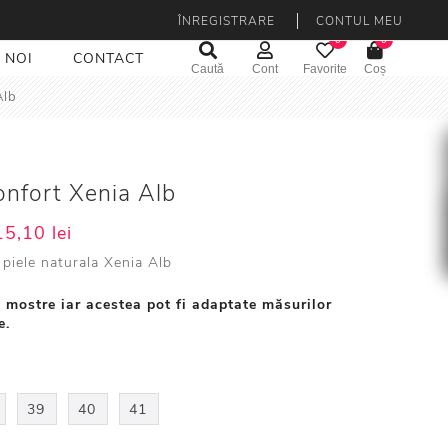
ÎNREGISTRARE
CONTUL MEU
0
0
 NOI
CONTACT
Caută
Cont
Favorite
Coș
Alb
nfort Xenia Alb
5,10 lei
piele naturala Xenia Alb
 mostre iar acestea pot fi adaptate măsurilor
e.
39
40
41