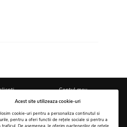
clienți
Contul meu
Acest site utilizeaza cookie-uri
are cookie-uri
Contul meu
identialitate
losim cookie-uri pentru a personaliza continutul si
Comenzi
rile, pentru a oferi functii de rețele sociale si pentru a
Giveaway
Coș
 traficul. De asemenea, le oferim partenerilor de retele