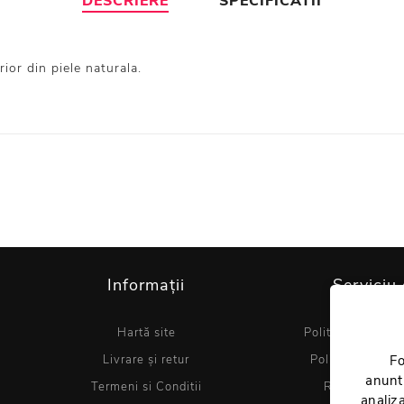
DESCRIERE
SPECIFICATII
ior din piele naturala.
Informații
Serviciu 
Hartă site
Politica de utiliz
Livrare și retur
Politica de conf
Fo
anuntu
Termeni si Conditii
Regulament 
analiza