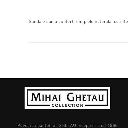
Sandale dama confort, din piele naturala, cu inter
Povestea pantofilor GHETAU incepe in anul 1966