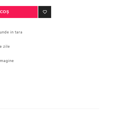
iunde in tara
e zile
 imagine