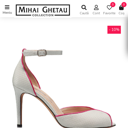
0
0
Meniu
Caută
Cont
Favorite
Coș
- 10%