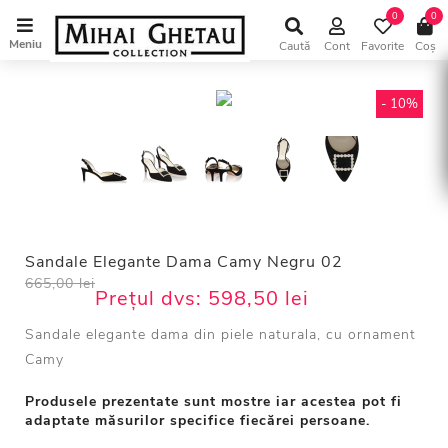
0
0
Meniu
Caută
Cont
Favorite
Coș
- 10%
Sandale Elegante Dama Camy Negru 02
665,00 lei
Prețul dvs:
598,50 lei
Sandale elegante dama din piele naturala, cu ornament
Camy
Produsele prezentate sunt mostre iar acestea pot fi
adaptate măsurilor specifice fiecărei persoane.